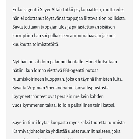
Erikoisagentti Sayer Altair tutkii psykopaatteja, mutta edes
hän ei odottanut löytävänsä tappajaa liittovaltion poliisista.
Savustettuaan tappajan ulos ja paljastettuaan sisäisen
korruption hän sai palkakseen ampumahaavan ja kuusi
kuukautta toimistotöitä.
Nyt hän on vihdoin palannut kentälle. Hänet kutsutaan
hätiin, kun lomaa viettävä FBI-agentti putoaa
ruumiskoirineen kuoppaan, joka on täynnä ihmisten luita.
Syvältä Virginian Shenandoahin kansallispuistosta
löytyneet jäänteet ovat peräisin melkein kahden
vuosikymmenen takaa, jolloin paikallinen teini katosi.
Sayerin tiimi löytää kuopasta myös kaksi tuoretta ruumista.
Karmiva johtolanka yhdistää uudet ruumiit naiseen, joka