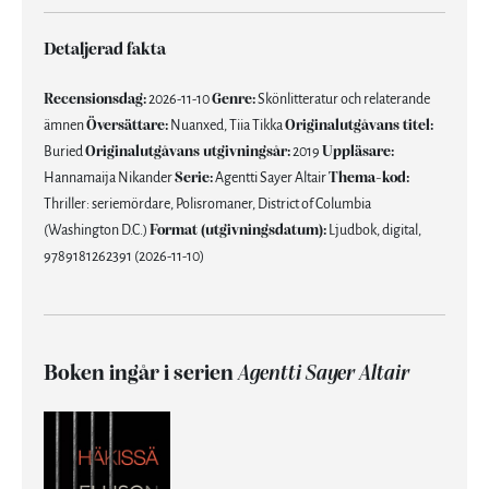
Detaljerad fakta
Recensionsdag:
2026-11-10
Genre:
Skönlitteratur och relaterande
ämnen
Översättare:
Nuanxed, Tiia Tikka
Originalutgåvans titel:
Buried
Originalutgåvans utgivningsår:
2019
Uppläsare:
Hannamaija Nikander
Serie:
Agentti Sayer Altair
Thema-kod:
Thriller: seriemördare, Polisromaner, District of Columbia
(Washington D.C.)
Format (utgivningsdatum):
Ljudbok, digital,
9789181262391 (2026-11-10)
Boken ingår i serien
Agentti Sayer Altair