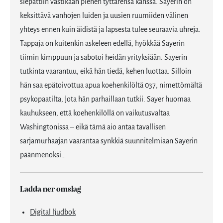
siepattiin vastikään pienen tyttärensä kanssa. Sayerin on
keksittävä vanhojen luiden ja uusien ruumiiden välinen
yhteys ennen kuin äidistä ja lapsesta tulee seuraavia uhreja.
Tappaja on kuitenkin askeleen edellä, hyökkää Sayerin
tiimin kimppuun ja sabotoi heidän yrityksiään. Sayerin
tutkinta vaarantuu, eikä hän tiedä, kehen luottaa. Silloin
hän saa epätoivottua apua koehenkilöltä 037, nimettömältä
psykopaatilta, jota hän parhaillaan tutkii. Sayer huomaa
kauhukseen, että koehenkilöllä on vaikutusvaltaa
Washingtonissa – eikä tämä aio antaa tavallisen
sarjamurhaajan vaarantaa synkkiä suunnitelmiaan Sayerin
päänmenoksi…
Ladda ner omslag
Digital ljudbok