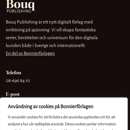
Bouq Publishing är ett nytt digitalt förlag med
inriktning på spänning. Vi vill skapa fantastiska
serier, berättelser och universum för den digitala
kunden både i Sverige och internationellt.
En del av Bonnierförlagen
Telefon
08-696 84 10
E-post
info@bouq.se
Användning av cookies på Bonnierförlagen
Besöksadress
Vi använder cookies för att förbättra din användarupplevelse och för att
Sveavägen 56
analysera hur vår webbplats används. Dessa cookies samlar information