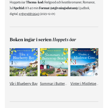
Hoppets öar
Thema-kod:
Feelgood och livsstilsromaner, Romance,
Jul
Speltid:
8 h 40 min
Format (utgivningsdatum):
Ljudbok,
digital,
9789198812640
(2023-12-01)
Boken ingår i serien
Hoppets öar
Vår i Blueberry Bay
Sommar i Buttercup Beach
Vinter i Mistletoe Cove