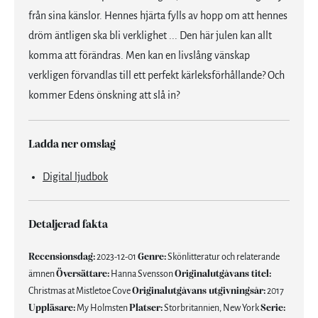
från sina känslor. Hennes hjärta fylls av hopp om att hennes
dröm äntligen ska bli verklighet ... Den här julen kan allt
komma att förändras. Men kan en livslång vänskap
verkligen förvandlas till ett perfekt kärleksförhållande? Och
kommer Edens önskning att slå in?
Ladda ner omslag
Digital ljudbok
Detaljerad fakta
Recensionsdag:
2023-12-01
Genre:
Skönlitteratur och relaterande
ämnen
Översättare:
Hanna Svensson
Originalutgåvans titel:
Christmas at Mistletoe Cove
Originalutgåvans utgivningsår:
2017
Uppläsare:
My Holmsten
Platser:
Storbritannien, New York
Serie: