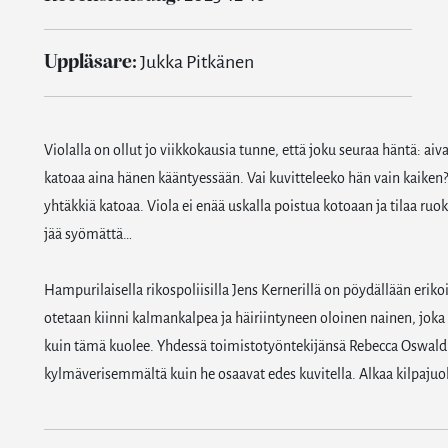
Uppläsare:
Jukka Pitkänen
Violalla on ollut jo viikkokausia tunne, että joku seuraa häntä: aiv
katoaa aina hänen kääntyessään. Vai kuvitteleeko hän vain kaiken?
yhtäkkiä katoaa. Viola ei enää uskalla poistua kotoaan ja tilaa ruo
jää syömättä…
Hampurilaisella rikospoliisilla Jens Kernerillä on pöydällään erikoi
otetaan kiinni kalmankalpea ja häiriintyneen oloinen nainen, joka o
kuin tämä kuolee. Yhdessä toimistotyöntekijänsä Rebecca Oswaldin k
kylmäverisemmältä kuin he osaavat edes kuvitella. Alkaa kilpajuo