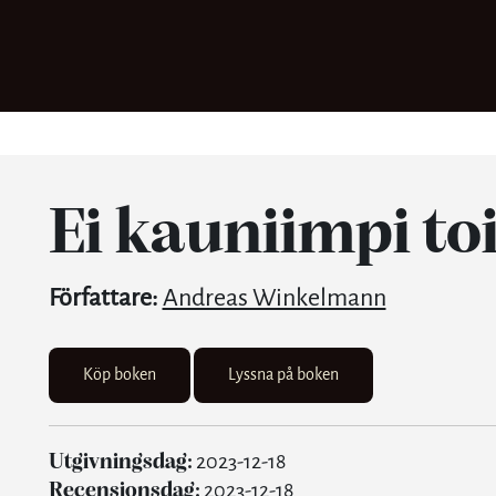
Ei kauniimpi to
Författare:
Andreas Winkelmann
Köp boken
Lyssna på boken
Utgivningsdag:
2023-12-18
Recensionsdag:
2023-12-18