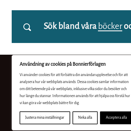
Sök bland våra
böcker
o
Användning av cookies på Bonnierförlagen
Vi använder cookies för att förbättra din användarupplevelse och för att
analysera hur vår webbplats används. Dessa cookies samlar information
Bouq Publishing är ett nytt digitalt förlag med inriktning på
om ditt beteende på vår webbplats, inklusive vilka sidor du besöker och
hur länge du stannar. Informationen används för att hjälpa oss förstå hur
spänning. Vi vill skapa fantastiska serier, berättelser och
vi kan göra vår webbplats bättre för dig.
universum för den digitala kunden både i Sverige och
internationellt.
Justera mina inställningar
Neka alla
Acceptera alla
En del av Bonnierförlagen