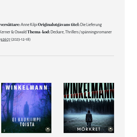
versättare:
Anne Kilpi
Originalutgåvans titel:
Die Lieferung
Kerner & Oswald
Thema-kod:
Deckare, Thrillers / spänningsromaner
792607
(2023-12-18)