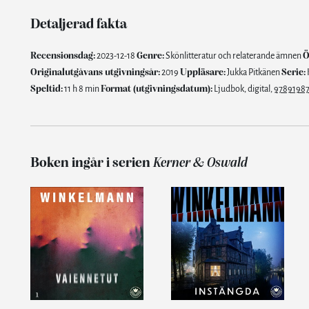
Detaljerad fakta
Recensionsdag:
2023-12-18
Genre:
Skönlitteratur och relaterande ämnen
Ö
Originalutgåvans utgivningsår:
2019
Uppläsare:
Jukka Pitkänen
Serie:
Speltid:
11 h 8 min
Format (utgivningsdatum):
Ljudbok, digital,
9789198
Boken ingår i serien
Kerner & Oswald