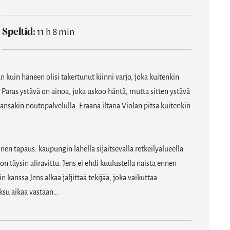
Speltid:
11 h 8 min
an kuin häneen olisi takertunut kiinni varjo, joka kuitenkin
 Paras ystävä on ainoa, joka uskoo häntä, mutta sitten ystävä
kansakin noutopalvelulla. Eräänä iltana Violan pitsa kuitenkin
nen tapaus: kaupungin lähellä sijaitsevalla retkeilyalueella
n täysin aliravittu. Jens ei ehdi kuulustella naista ennen
anssa Jens alkaa jäljittää tekijää, joka vaikuttaa
ksu aikaa vastaan…