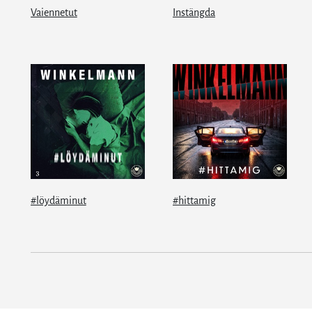
Vaiennetut
Instängda
#löydäminut
#hittamig