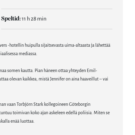
Speltid:
11 h 28 min
s -hotellin huipulla sijaitsevasta uima-altaasta ja lähettää
siaalisessa mediassa.
umaa somen kautta. Pian häneen ottaa yhteyden Emil-
taa olevan kaikkea, mistä Jennifer on aina haaveillut – vai
Ekman vaan Torbjörn Stark kollegoineen Göteborgin
jä tuntuu toimivan koko ajan askeleen edellä poliisia. Miten se
kalla enää luottaa.