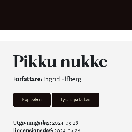
Pikku nukke
Författare:
Ingrid Elfberg
Köp boken
Lyssna på boken
Utgivningsdag:
2024-03-28
Recensionsdag:
2024-03-28