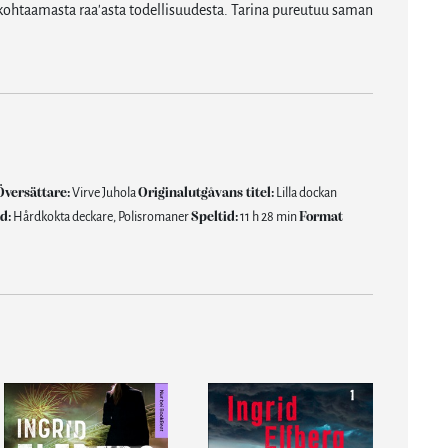
 kohtaamasta raa'asta todellisuudesta. Tarina pureutuu saman
Översättare:
Virve Juhola
Originalutgåvans titel:
Lilla dockan
d:
Hårdkokta deckare, Polisromaner
Speltid:
11 h 28 min
Format