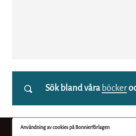
Sök bland våra
böcker
o
Användning av cookies på Bonnierförlagen