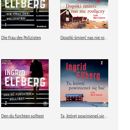
Die Frau des Polizisten
Dopóki śmierć nas nie rozłączy
Den du fürchten solltest
Ta, której powinieneś się bać