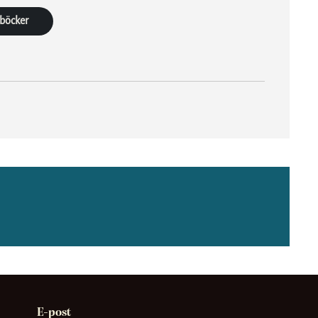
 böcker
E-post