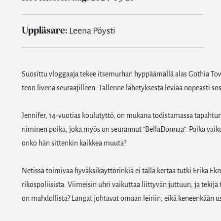
Uppläsare:
Leena Pöysti
Suosittu vloggaaja tekee itsemurhan hyppäämällä alas Gothia Tower
teon livenä seuraajilleen. Tallenne lähetyksestä leviää nopeasti so
Jennifer, 14-vuotias koulutyttö, on mukana todistamassa tapaht
niminen poika, joka myös on seurannut "BellaDonnaa". Poika vaikut
onko hän sittenkin kaikkea muuta?
Netissä toimivaa hyväksikäyttörinkiä ei tällä kertaa tutki Erika 
rikospoliisista. Viimeisin uhri vaikuttaa liittyvän juttuun, ja teki
on mahdollista? Langat johtavat omaan leiriin, eikä keneenkään us