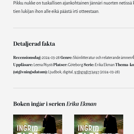
Pikku nukke on tuskallisen ajankohtainen jännäri nuorten netissä
tien lukijan ihon alle eikä päästä irti otteestaan.
Detaljerad fakta
Recensionsdag:
2024-03-28
Genre:
Skönlitteratur och relaterande ämnen
Uppläsare:
Leena Pöysti
Platser:
Göteborg
Serie:
Erika Ekman
Thema-ko
(utgivningsdatum):
Ljudbok, digital,
9789198713497
(2024-03-28)
Boken ingår i serien
Erika Ekman