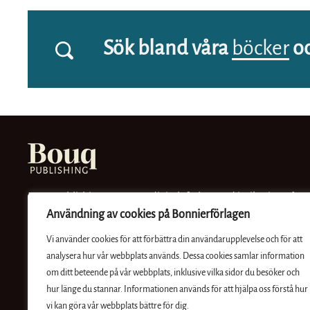
Sök bland våra
böcker
o
Bouq Publishing är ett nytt digitalt förlag med inriktning på
Användning av cookies på Bonnierförlagen
spänning. Vi vill skapa fantastiska serier, berättelser och
universum för den digitala kunden både i Sverige och
Vi använder cookies för att förbättra din användarupplevelse och för att
internationellt.
analysera hur vår webbplats används. Dessa cookies samlar information
En del av Bonnierförlagen
om ditt beteende på vår webbplats, inklusive vilka sidor du besöker och
hur länge du stannar. Informationen används för att hjälpa oss förstå hur
vi kan göra vår webbplats bättre för dig.