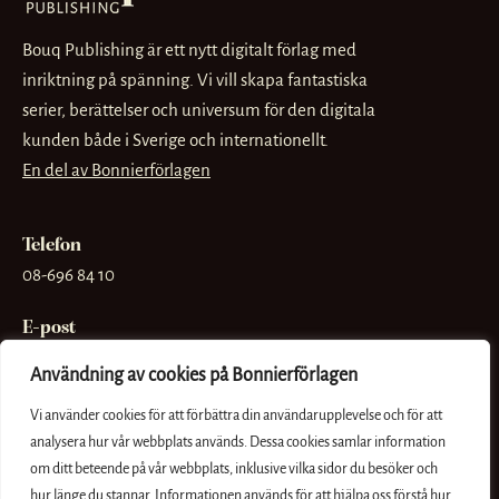
Bouq Publishing är ett nytt digitalt förlag med
inriktning på spänning. Vi vill skapa fantastiska
serier, berättelser och universum för den digitala
kunden både i Sverige och internationellt.
En del av Bonnierförlagen
Telefon
08-696 84 10
E-post
info@bouq.se
Användning av cookies på Bonnierförlagen
Besöksadress
Vi använder cookies för att förbättra din användarupplevelse och för att
Sveavägen 56
analysera hur vår webbplats används. Dessa cookies samlar information
om ditt beteende på vår webbplats, inklusive vilka sidor du besöker och
Postadress
hur länge du stannar. Informationen används för att hjälpa oss förstå hur