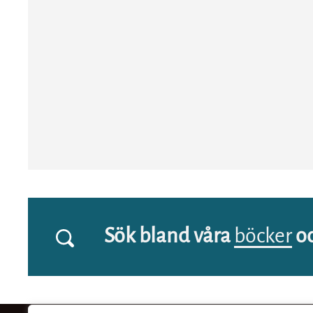
Sök bland våra
böcker
o