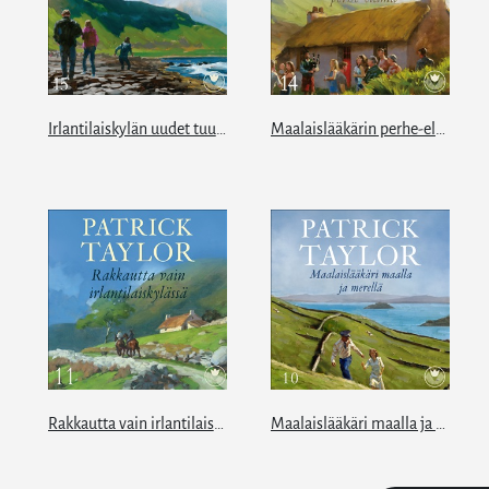
Irlantilaiskylän uudet tuulet
Maalaislääkärin perhe-elämä
Rakkautta vain irlantilaiskylässä
Maalaislääkäri maalla ja merellä