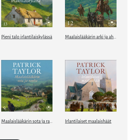
Pieni talo irlantilaiskylässä
Maalaislääkärin arki ja aherrus
Maalaislääkärin sota ja rauha
Irlantilaiset maalaishäät