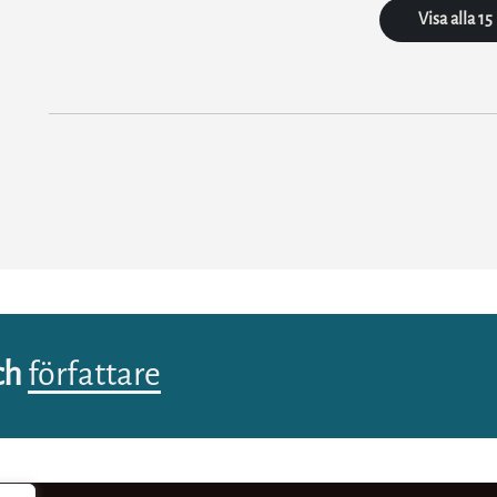
Visa alla 15
ch
författare