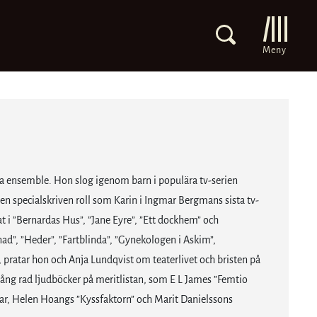
Meny
sta ensemble. Hon slog igenom barn i populära tv-serien
n specialskriven roll som Karin i Ingmar Bergmans sista tv-
i ”Bernardas Hus”, ”Jane Eyre”, ”Ett dockhem” och
ad”, ”Heder”, ”Fartblinda”, ”Gynekologen i Askim”,
 pratar hon och Anja Lundqvist om teaterlivet och bristen på
 lång rad ljudböcker på meritlistan, som E L James ”Femtio
lar, Helen Hoangs ”Kyssfaktorn” och Marit Danielssons