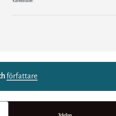
”Kärleksfallet”.
ch
författare
Telefon