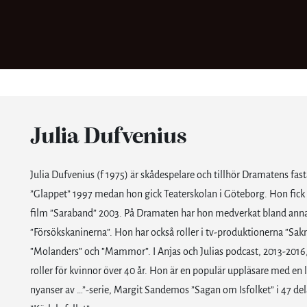
Julia Dufvenius
Julia Dufvenius (f 1975) är skådespelare och tillhör Dramatens fa
”Glappet” 1997 medan hon gick Teaterskolan i Göteborg. Hon fick e
film ”Saraband” 2003. På Dramaten har hon medverkat bland annat 
”Försökskaninerna”. Hon har också roller i tv-produktionerna ”Sakn
”Molanders” och ”Mammor”. I Anjas och Julias podcast, 2013-2016,
roller för kvinnor över 40 år. Hon är en populär uppläsare med en
nyanser av …”-serie, Margit Sandemos ”Sagan om Isfolket” i 47 de