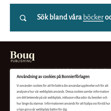
Sök bland våra
böcker
o
Bouq Publishing är ett nytt digitalt förlag med inriktning på
Användning av cookies på Bonnierförlagen
spänning. Vi vill skapa fantastiska serier, berättelser och
universum för den digitala kunden både i Sverige och
Vi använder cookies för att förbättra din användarupplevelse och för att
internationellt.
analysera hur vår webbplats används. Dessa cookies samlar information
En del av Bonnierförlagen
om ditt beteende på vår webbplats, inklusive vilka sidor du besöker och
hur länge du stannar. Informationen används för att hjälpa oss förstå hur
vi kan göra vår webbplats bättre för dig.