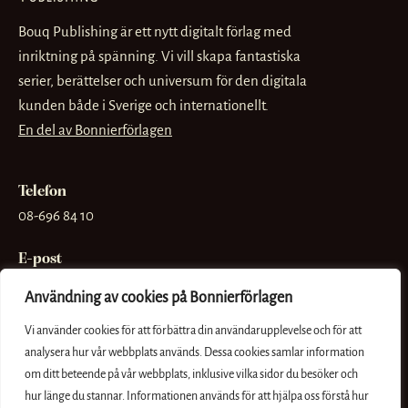
Bouq Publishing är ett nytt digitalt förlag med
inriktning på spänning. Vi vill skapa fantastiska
serier, berättelser och universum för den digitala
kunden både i Sverige och internationellt.
En del av Bonnierförlagen
Telefon
08-696 84 10
E-post
info@bouq.se
Användning av cookies på Bonnierförlagen
Besöksadress
Vi använder cookies för att förbättra din användarupplevelse och för att
Sveavägen 56
analysera hur vår webbplats används. Dessa cookies samlar information
om ditt beteende på vår webbplats, inklusive vilka sidor du besöker och
Postadress
hur länge du stannar. Informationen används för att hjälpa oss förstå hur