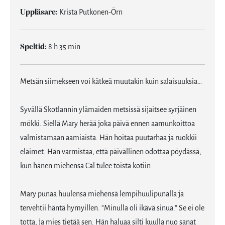
Uppläsare:
Krista Putkonen-Örn
Speltid:
8 h 35 min
Metsän siimekseen voi kätkeä muutakin kuin salaisuuksia…
Syvällä Skotlannin ylämaiden metsissä sijaitsee syrjäinen
mökki. Siellä Mary herää joka päivä ennen aamunkoittoa
valmistamaan aamiaista. Hän hoitaa puutarhaa ja ruokkii
eläimet. Hän varmistaa, että päivällinen odottaa pöydässä,
kun hänen miehensä Cal tulee töistä kotiin.
Mary punaa huulensa miehensä lempihuulipunalla ja
tervehtii häntä hymyillen. ”Minulla oli ikävä sinua.” Se ei ole
totta, ja mies tietää sen. Hän haluaa silti kuulla nuo sanat