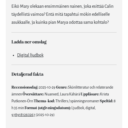
Eikö Mary olekaan ensimmäinen nainen, joka esittää Calin
täydellistä vaimoa? Entä mitä tapahtui mökin edelliselle
asukkaalle, ja kuinka pian Marya odottaa sama kohtalo?
Ladda ner omslag
Digital ljudbok
Detaljerad fakta
Recensionsdag:
2025-10-29
Genre:
Skönlitteratur och relaterande
ämnen
Översättare:
Nuanxed, Laura Kähärä
Uppläsare:
Krista
Putkonen-Örn
Thema-kod:
Thrillers / spänningsromaner
Speltid:
8
h 35 min
Format (utgivningsdatum):
Ljudbok, digital,
9789181260267
(2025-10-29)