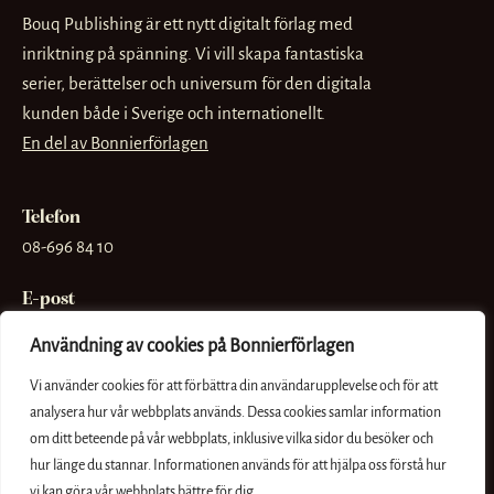
Bouq Publishing är ett nytt digitalt förlag med
inriktning på spänning. Vi vill skapa fantastiska
serier, berättelser och universum för den digitala
kunden både i Sverige och internationellt.
En del av Bonnierförlagen
Telefon
08-696 84 10
E-post
info@bouq.se
Användning av cookies på Bonnierförlagen
Besöksadress
Vi använder cookies för att förbättra din användarupplevelse och för att
Sveavägen 56
analysera hur vår webbplats används. Dessa cookies samlar information
om ditt beteende på vår webbplats, inklusive vilka sidor du besöker och
Postadress
hur länge du stannar. Informationen används för att hjälpa oss förstå hur
Box 3159, 103 63 Stockholm
vi kan göra vår webbplats bättre för dig.