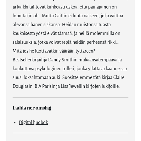
ja kaikki tahtovat kiihkeästi uskoa, että painajainen on
lopultakin ohi. Mutta Caitlin ei luota naiseen, joka väittää
olevansa hänen siskonsa. Heidän muistonsa tuosta
kaukaisesta yöstä eivät täsmää, ja heillä molemmilla on
salaisuuksia, jotka voivat repiä heidän perheensä rikki…
Mitä jos he luottavatkin väärään tyttäreen?
Bestsellerkirjailija Dandy Smithin mukaansatempaava ja
koukuttava psykologinen trilleri, jonka yllättävä käänne saa
suusi loksahtamaan auki. Suosittelemme tätä kirjaa Claire
Douglasin, B A Parisin ja Lisa Jewellin kirjojen lukijoille.
Ladda ner omslag
Digital ljudbok