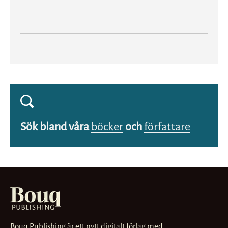
Sök bland våra
böcker
och
författare
Bouq Publishing är ett nytt digitalt förlag med