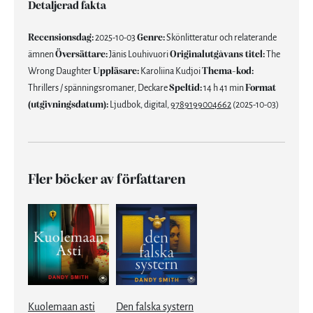
Detaljerad fakta
Recensionsdag:
2025-10-03
Genre:
Skönlitteratur och relaterande
ämnen
Översättare:
Jänis Louhivuori
Originalutgåvans titel:
The
Wrong Daughter
Uppläsare:
Karoliina Kudjoi
Thema-kod:
Thrillers / spänningsromaner, Deckare
Speltid:
14 h 41 min
Format
(utgivningsdatum):
Ljudbok, digital,
9789199004662
(2025-10-03)
Fler böcker av författaren
Kuolemaan asti
Den falska systern