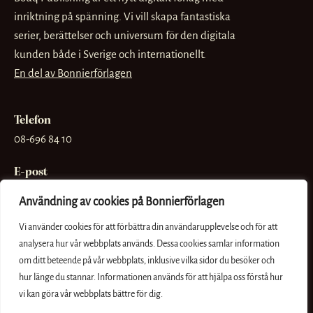
inriktning på spänning. Vi vill skapa fantastiska
serier, berättelser och universum för den digitala
kunden både i Sverige och internationellt.
En del av Bonnierförlagen
Telefon
08-696 84 10
E-post
info@bouq.se
Användning av cookies på Bonnierförlagen
Besöksadress
Vi använder cookies för att förbättra din användarupplevelse och för att
Sveavägen 56
analysera hur vår webbplats används. Dessa cookies samlar information
om ditt beteende på vår webbplats, inklusive vilka sidor du besöker och
Postadress
hur länge du stannar. Informationen används för att hjälpa oss förstå hur
Box 3159, 103 63 Stockholm
vi kan göra vår webbplats bättre för dig.